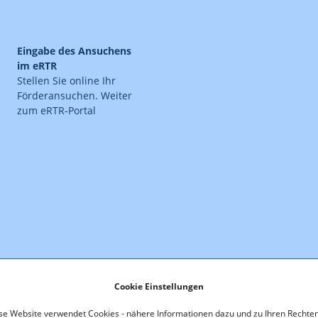
Eingabe des Ansuchens
im eRTR
Stellen Sie online Ihr
Förderansuchen. Weiter
zum eRTR-Portal
Cookie Einstellungen
Die Schritt für Schrit
se Website verwendet Cookies - nähere Informationen dazu und zu Ihren Rechten