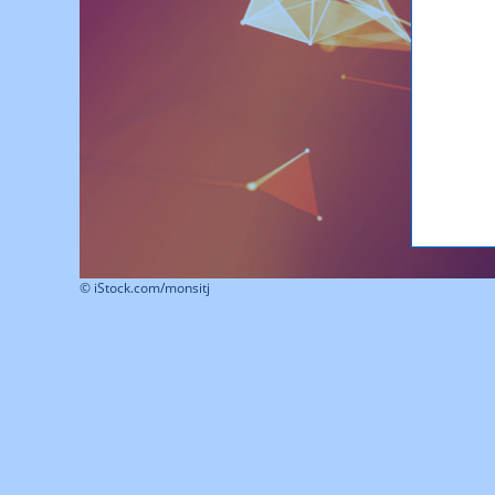
© iStock.com/monsitj