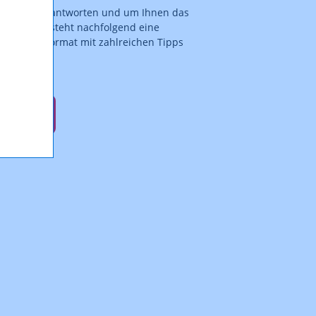
chung zu beantworten und um Ihnen das
leichtern, steht nachfolgend eine
tung im PDF-Format mit zahlreichen Tipps
(pdf.)