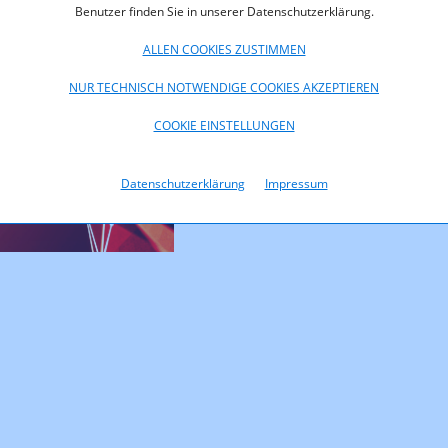
Benutzer finden Sie in unserer Datenschutzerklärung.
Um erste Fragen rund um die Einrei
Ausfüllen des Online-Ansuchens zu er
ALLEN COOKIES ZUSTIMMEN
detaillierte Schritt für Schritt Anlei
zur Einreichung bereit.
NUR TECHNISCH NOTWENDIGE COOKIES AKZEPTIEREN
COOKIE EINSTELLUNGEN
... jetzt Anleitung downloaden 
Datenschutzerklärung
Impressum