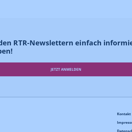
den RTR-Newslettern einfach informi
ben!
JETZT ANMELDEN
Kontakt
Impres
Datensc