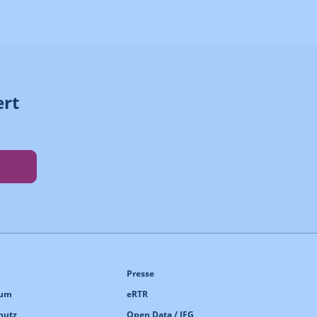
ert
Presse
sum
eRTR
hutz
Open Data / IFG