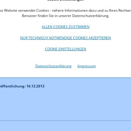
hrer des Fachbereichs Medien der RTR-GmbH getroffen.
se Website verwendet Cookies - nähere Informationen dazu und zu Ihren Rechten
ehen über den nachfolgenden Button in elektronisch weiter
Benutzer finden Sie in unserer Datenschutzerklärung.
en Formaten (csv, xml, json) sowie zum Abruf als Open Data zur
ALLEN COOKIES ZUSTIMMEN
NUR TECHNISCH NOTWENDIGE COOKIES AKZEPTIEREN
COOKIE EINSTELLUNGEN
heidung 2014
Datenschutzerklärung
Impressum
öffentlichung: 16.12.2013