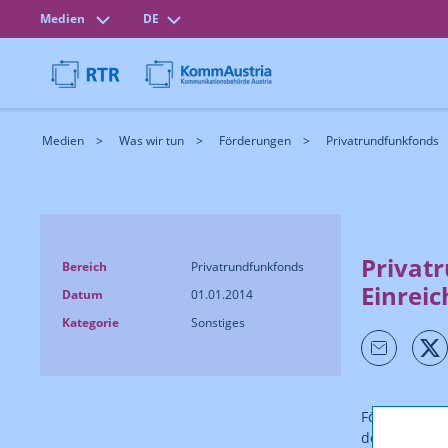
Medien
DE
Medien
Was wir tun
Förderungen
Privatrundfunkfonds
Privat
Bereich
Privatrundfunkfonds
Einrei
Datum
01.01.2014
Kategorie
Sonstiges
Förderentsch
der
Richtlin