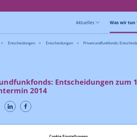
Aktuelles
Was wir tun
Entscheidungen
Entscheidungen
Privatrundfunkfonds: Entscheid
rundfunkfonds: Entscheidungen zum 1
chtermin 2014
eidungen werden unter Berücksichtigung des Gesetzes,
ien
und nach Stellungnahme des
Fachbeirates
durch den
Cookie Einstellungen