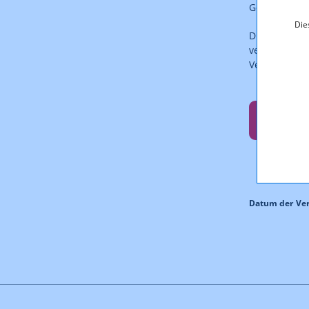
Geschäftsfü
Die
Die Daten st
verarbeitbar
Verfügung.
Entsc
Datum der Ver