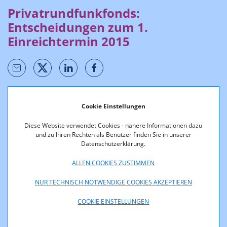
Privatrundfunkfonds:
Entscheidungen zum 1.
Einreichtermin 2015
Förderentscheidungen werden unter Berücksichtigung des
Cookie Einstellungen
Gesetzes, der
Richtlinien
und nach Stellungnahme
des
Fachbeirates
durch den Geschäftsführer des
Diese Website verwendet Cookies - nähere Informationen dazu
Fachbereichs Medien der RTR-GmbH getroffen.
und zu Ihren Rechten als Benutzer finden Sie in unserer
Datenschutzerklärung.
Die Daten stehen über den nachfolgenden Button in
ALLEN COOKIES ZUSTIMMEN
elektronisch weiter verarbeitbaren Formaten (csv, xml, json)
sowie zum Abruf als Open Data zur Verfügung.
NUR TECHNISCH NOTWENDIGE COOKIES AKZEPTIEREN
COOKIE EINSTELLUNGEN
Entscheidung 2015