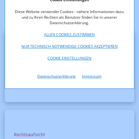
Weitere Entscheidungen
Diese Website verwendet Cookies - nähere Informationen dazu
und zu Ihren Rechten als Benutzer finden Sie in unserer
Datenschutzerklärung.
ALLEN COOKIES ZUSTIMMEN
NUR TECHNISCH NOTWENDIGE COOKIES AKZEPTIEREN
Frequenzen
COOKIE EINSTELLUNGEN
Bewilligung der beantragten Änderung
der technischen Parameter
Datenschutzerklärung
Impressum
Rechtsaufsicht