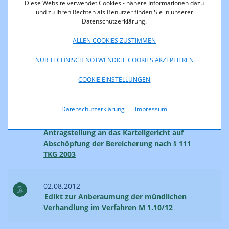
zum Frequenzbereich 450 MHz
Diese Website verwendet Cookies - nähere Informationen dazu
und zu Ihren Rechten als Benutzer finden Sie in unserer
Stellungnahmen
Datenschutzerklärung.
ALLEN COOKIES ZUSTIMMEN
08.10.2012
Edikt zur Einleitung des Verfahrens R 5/12 der
NUR TECHNISCH NOTWENDIGE COOKIES AKZEPTIEREN
Telekom-Control-Kommission
COOKIE EINSTELLUNGEN
03.09.2012
Datenschutzerklärung
Impressum
Stellungnahme der Telekom-Control-
Kommission zu Anregungen auf
Antragstellung an das Kartellgericht auf
Abschöpfung der Bereicherung nach § 111
TKG 2003
02.08.2012
Edikt zur Anberaumung der mündlichen
Verhandlung im Verfahren M 1.10/12