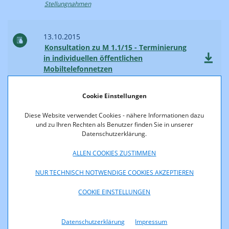
Stellungnahmen
13.10.2015
Konsultation zu M 1.1/15 - Terminierung
in individuellen öffentlichen
Mobiltelefonnetzen
Stellungnahmen
Cookie Einstellungen
13.10.2015
Diese Website verwendet Cookies - nähere Informationen dazu
Konsultation zu M 1.2/15 - Terminierung
und zu Ihren Rechten als Benutzer finden Sie in unserer
in einzelne öffentliche Telefonnetze an
Datenschutzerklärung.
festen Standorten
ALLEN COOKIES ZUSTIMMEN
Stellungnahmen
NUR TECHNISCH NOTWENDIGE COOKIES AKZEPTIEREN
23.09.2015
COOKIE EINSTELLUNGEN
Konsultation zum Entwurf einer Novelle
der Nummernübertragungsverordnung
2012 (NÜV 2012)
Datenschutzerklärung
Impressum