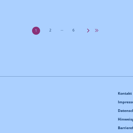
...
2
6
1
Kontakt
Impres
Datensc
Hinweis
Barriere