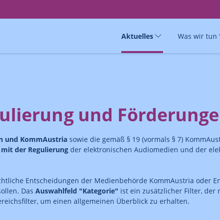
Aktuelles
Was wir tun
ulierung und Förderung
en und KommAustria
sowie die gemäß § 19 (vormals § 7) KommAust
it der Regulierung
der elektronischen Audiomedien und der ele
chtliche Entscheidungen der Medienbehörde KommAustria oder En
sollen. Das
Auswahlfeld "Kategorie"
ist ein zusätzlicher Filter, de
eichsfilter, um einen allgemeinen Überblick zu erhalten.