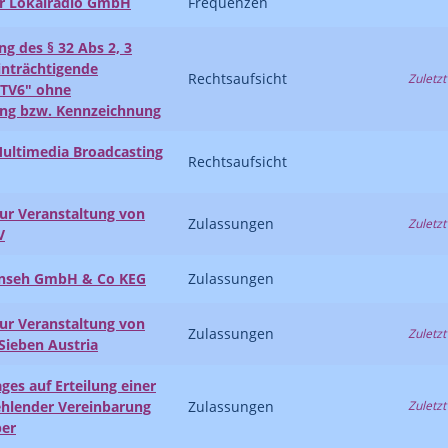
er Lokalradio GmbH
Frequenzen
ng des § 32 Abs 2, 3
inträchtigende
Rechtsaufsicht
Zuletzt
TV6" ohne
ung bzw. Kennzeichnung
Multimedia Broadcasting
Rechtsaufsicht
zur Veranstaltung von
Zulassungen
Zuletzt
V
ernseh GmbH & Co KEG
Zulassungen
zur Veranstaltung von
Zulassungen
Zuletzt
oSieben Austria
es auf Erteilung einer
ehlender Vereinbarung
Zulassungen
Zuletzt
ber