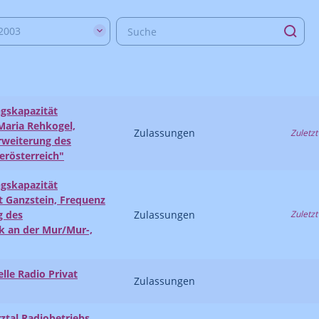
2003
gskapazität
Maria Rehkogel,
Zulassungen
Zuletzt
rweiterung des
erösterreich"
gskapazität
Ganzstein, Frequenz
g des
Zulassungen
Zuletzt
k an der Mur/Mur-,
lle Radio Privat
Zulassungen
ztal Radiobetriebs