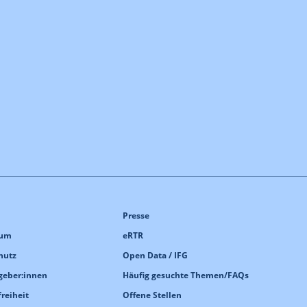
Presse
sum
eRTR
hutz
Open Data / IFG
geber:innen
Häufig gesuchte Themen/FAQs
freiheit
Offene Stellen