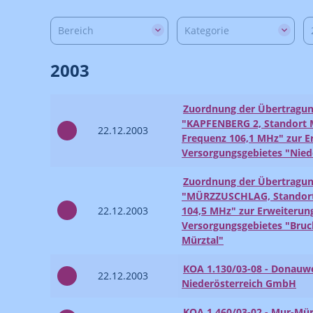
Bereich
Kategorie
2003
Zuordnung der Übertragun
"KAPFENBERG 2, Standort 
22.12.2003
Frequenz 106,1 MHz" zur E
Versorgungsgebietes "Nied
Zuordnung der Übertragun
"MÜRZZUSCHLAG, Standort 
22.12.2003
104,5 MHz" zur Erweiterun
Versorgungsgebietes "Bruc
Mürztal"
KOA 1.130/03-08 - Donauwe
22.12.2003
Niederösterreich GmbH
KOA 1.460/03-02 - Mur-Mür