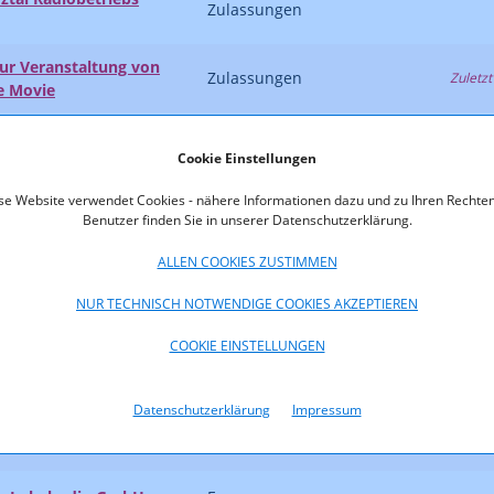
Zulassungen
zur Veranstaltung von
Zulassungen
Zuletzt
ue Movie
diendienst GmbH
Zulassungen
Cookie Einstellungen
gskapazität "ÖBLARN,
se Website verwendet Cookies - nähere Informationen dazu und zu Ihren Rechten
 Verbesserung der
Benutzer finden Sie in unserer Datenschutzerklärung.
Frequenzen
Zuletzt
sgebiet "Oberes
ALLEN COOKIES ZUSTIMMEN
gskapazität
NUR TECHNISCH NOTWENDIGE COOKIES AKZEPTIEREN
g, 101,2 MHz" zur
COOKIE EINSTELLUNGEN
ung im
Frequenzen
Zuletzt
 Leoben und östlicher
Datenschutzerklärung
Impressum
 Milchberger
Frequenzen