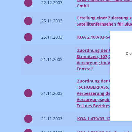
22.12.2003
GmbH
Erteilung einer Zulassung 
25.11.2003
Satellitenfernsehen für Bl
25.11.2003
KOA 2.100/03-54 - Teleme
Zuordnung der Übertragun
Die
Strimitzen, 107,2 MHz" zur
21.11.2003
Versorgung im Versorgung
Ennstal"
Zuordnung der Übertragun
"SCHOBERPASS, Jodl im Ber
21.11.2003
Verbesserung der Versorg
Versorgungsgebiet "Bezirk
Teil des Bezirkes Liezen"
21.11.2003
KOA 1.470/03-128 - Harald