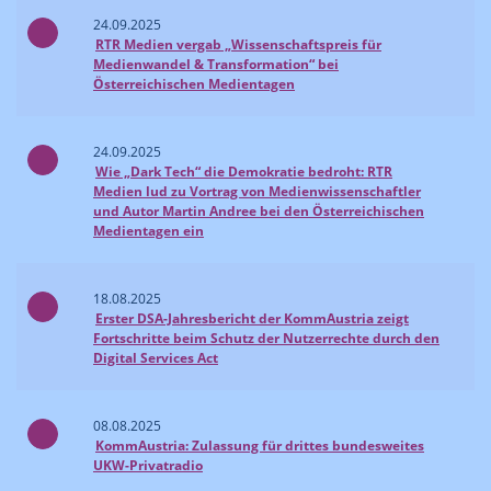
24.09.2025
RTR Medien vergab „Wissenschaftspreis für
Medienwandel & Transformation“ bei
Österreichischen Medientagen
24.09.2025
Wie „Dark Tech“ die Demokratie bedroht: RTR
Medien lud zu Vortrag von Medienwissenschaftler
und Autor Martin Andree bei den Österreichischen
Medientagen ein
18.08.2025
Erster DSA-Jahresbericht der KommAustria zeigt
Fortschritte beim Schutz der Nutzerrechte durch den
Digital Services Act
08.08.2025
KommAustria: Zulassung für drittes bundesweites
UKW-Privatradio