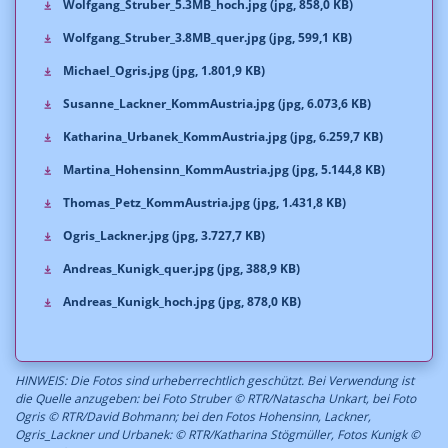
Wolfgang_Struber_5.3MB_hoch.jpg (jpg, 858,0 KB)
Wolfgang_Struber_3.8MB_quer.jpg (jpg, 599,1 KB)
Michael_Ogris.jpg (jpg, 1.801,9 KB)
Susanne_Lackner_KommAustria.jpg (jpg, 6.073,6 KB)
Katharina_Urbanek_KommAustria.jpg (jpg, 6.259,7 KB)
Martina_Hohensinn_KommAustria.jpg (jpg, 5.144,8 KB)
Thomas_Petz_KommAustria.jpg (jpg, 1.431,8 KB)
Ogris_Lackner.jpg (jpg, 3.727,7 KB)
Andreas_Kunigk_quer.jpg (jpg, 388,9 KB)
Andreas_Kunigk_hoch.jpg (jpg, 878,0 KB)
HINWEIS: Die Fotos sind urheberrechtlich geschützt. Bei Verwendung ist
die Quelle anzugeben: bei Foto Struber © RTR/Natascha Unkart, bei Foto
Ogris © RTR/David Bohmann; bei den Fotos Hohensinn, Lackner,
Ogris_Lackner und Urbanek: © RTR/Katharina Stögmüller, Fotos Kunigk ©