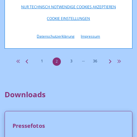
NUR TECHNISCH NOTWENDIGE COOKIES AKZEPTIEREN
29.04.2025
COOKIE EINSTELLUNGEN
FERNSEHFONDS AUSTRIA: 1. Fördertermin 2025 mit
24 % mehr österreichischen Film-, Serien- und
Dokumentar-Projekten als im Vorjahr
Datenschutzerklärung
Impressum
...
1
3
36
2
Downloads
Pressefotos