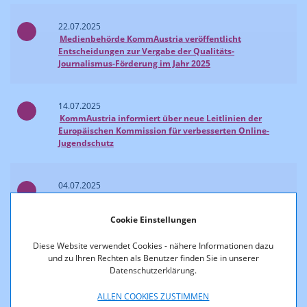
22.07.2025
Medienbehörde KommAustria veröffentlicht
Entscheidungen zur Vergabe der Qualitäts-
Journalismus-Förderung im Jahr 2025
14.07.2025
KommAustria informiert über neue Leitlinien der
Europäischen Kommission für verbesserten Online-
Jugendschutz
04.07.2025
Regionale TV- und Radio-Berichterstattung mit
Rundfunkförderungen der RTR Medien im Jahr 2025
Cookie Einstellungen
deutlich gestärkt
Diese Website verwendet Cookies - nähere Informationen dazu
und zu Ihren Rechten als Benutzer finden Sie in unserer
05.06.2025
Datenschutzerklärung.
Bewegtbildstudie 2025: Über drei Viertel der
Bewegtbildnutzung entfallen auf Broadcaster-
ALLEN COOKIES ZUSTIMMEN
Angebote