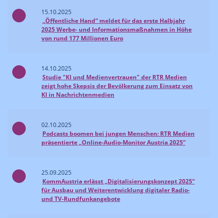
15.10.2025
„Öffentliche Hand“ meldet für das erste Halbjahr
2025 Werbe- und Informationsmaßnahmen in Höhe
von rund 177 Millionen Euro
14.10.2025
Studie "KI und Medienvertrauen" der RTR Medien
zeigt hohe Skepsis der Bevölkerung zum Einsatz von
KI in Nachrichtenmedien
02.10.2025
Podcasts boomen bei jungen Menschen: RTR Medien
präsentierte „Online-Audio-Monitor Austria 2025“
25.09.2025
KommAustria erlässt „Digitalisierungskonzept 2025“
für Ausbau und Weiterentwicklung digitaler Radio-
und TV-Rundfunkangebote