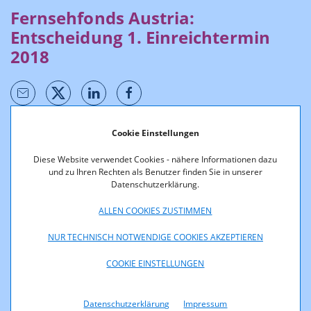
Fernsehfonds Austria:
Entscheidung 1. Einreichtermin
2018
Cookie Einstellungen
Förderentscheidungen werden unter Berücksichtigung des
Gesetzes, der
Richtlinien
und nach Stellungnahme
Diese Website verwendet Cookies - nähere Informationen dazu
des
Fachbeirates
durch den Geschäftsführer des
und zu Ihren Rechten als Benutzer finden Sie in unserer
Fachbereichs Medien der RTR-GmbH getroffen.
Datenschutzerklärung.
ALLEN COOKIES ZUSTIMMEN
Die Daten stehen über den nachfolgenden Button in
elektronisch weiter verarbeitbaren Formaten (csv, xml, json)
NUR TECHNISCH NOTWENDIGE COOKIES AKZEPTIEREN
sowie zum Abruf als Open Data zur Verfügung.
COOKIE EINSTELLUNGEN
Entscheidung 1. Einreichtermin 2018
Datenschutzerklärung
Impressum