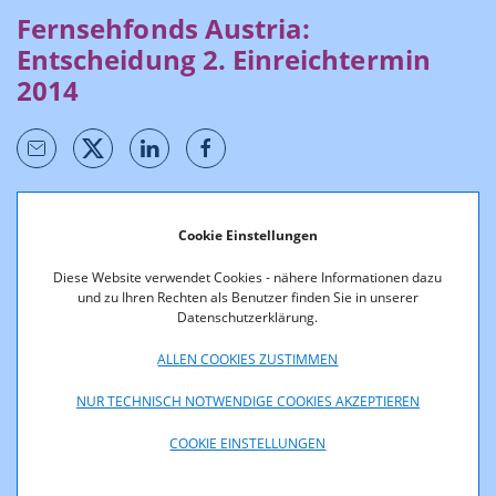
Fernsehfonds Austria:
Entscheidung 2. Einreichtermin
2014
Cookie Einstellungen
Förderentscheidungen werden unter Berücksichtigung des
Diese Website verwendet Cookies - nähere Informationen dazu
Gesetzes, der
Richtlinien
und nach Stellungnahme
und zu Ihren Rechten als Benutzer finden Sie in unserer
des
Fachbeirates
durch den Geschäftsführer des
Datenschutzerklärung.
Fachbereichs Medien der RTR-GmbH getroffen.
ALLEN COOKIES ZUSTIMMEN
Die Daten stehen über den nachfolgenden Button in
NUR TECHNISCH NOTWENDIGE COOKIES AKZEPTIEREN
elektronisch weiter verarbeitbaren Formaten (csv, xml, json)
sowie zum Abruf als Open Data zur Verfügung.
COOKIE EINSTELLUNGEN