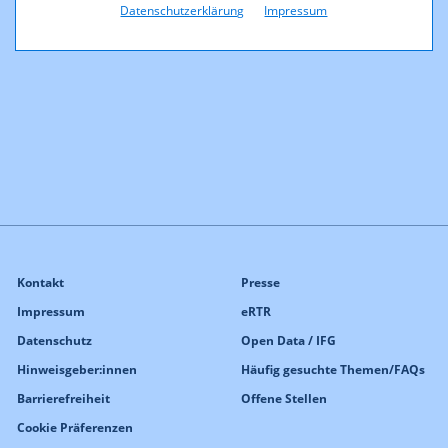
Datenschutzerklärung
Impressum
Entscheidung 2. Einreichtermin 2014
Kontakt
Presse
Impressum
eRTR
Datenschutz
Open Data / IFG
Hinweisgeber:innen
Häufig gesuchte Themen/FAQs
Barrierefreiheit
Offene Stellen
Cookie Präferenzen