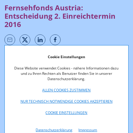
Fernsehfonds Austria:
Entscheidung 2. Einreichtermin
2016
Cookie Einstellungen
Förderentscheidungen werden unter Berücksichtigung des
Gesetzes, der
Richtlinien
und nach Stellungnahme
Diese Website verwendet Cookies - nähere Informationen dazu
des
Fachbeirates
durch den Geschäftsführer des
und zu Ihren Rechten als Benutzer finden Sie in unserer
Fachbereichs Medien der RTR-GmbH getroffen.
Datenschutzerklärung.
ALLEN COOKIES ZUSTIMMEN
Die Daten stehen über den nachfolgenden Button in
elektronisch weiter verarbeitbaren Formaten (csv, xml, json)
NUR TECHNISCH NOTWENDIGE COOKIES AKZEPTIEREN
sowie zum Abruf als Open Data zur Verfügung.
COOKIE EINSTELLUNGEN
Entscheidung 2. Einreichtermin 2016
Datenschutzerklärung
Impressum