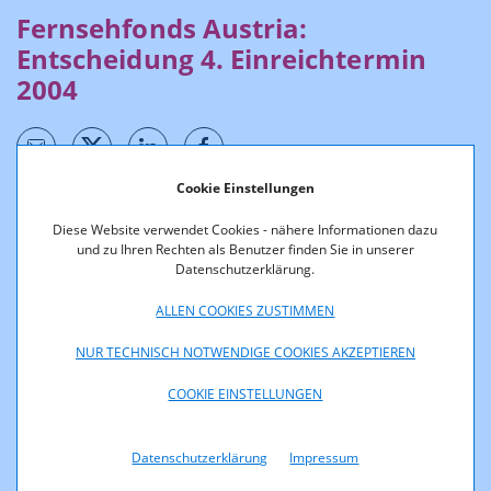
Fernsehfonds Austria:
Entscheidung 4. Einreichtermin
2004
Cookie Einstellungen
Förderentscheidungen werden unter Berücksichtigung des
Diese Website verwendet Cookies - nähere Informationen dazu
Gesetzes, der
Richtlinien
und nach Stellungnahme
und zu Ihren Rechten als Benutzer finden Sie in unserer
des
Fachbeirates
durch den Geschäftsführer des
Datenschutzerklärung.
Fachbereichs Medien der RTR-GmbH getroffen.
ALLEN COOKIES ZUSTIMMEN
Die Daten stehen über den nachfolgenden Button in
NUR TECHNISCH NOTWENDIGE COOKIES AKZEPTIEREN
elektronisch weiter verarbeitbaren Formaten (csv, xml, json)
sowie zum Abruf als Open Data zur Verfügung.
COOKIE EINSTELLUNGEN
Datenschutzerklärung
Impressum
Entscheidung 4. Antragstermin 2004