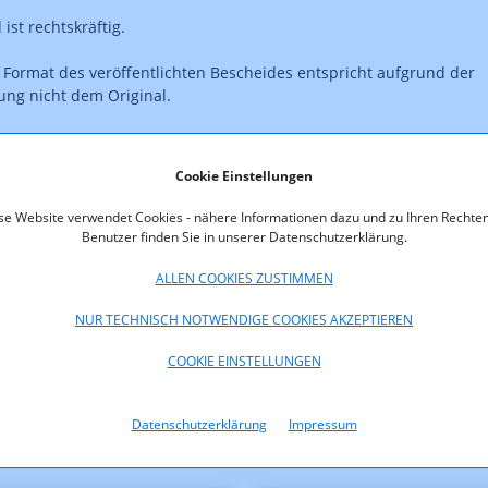
ist rechtskräftig.
 Format des veröffentlichten Bescheides entspricht aufgrund der
ng nicht dem Original.
Cookie Einstellungen
oads
se Website verwendet Cookies - nähere Informationen dazu und zu Ihren Rechten
Benutzer finden Sie in unserer Datenschutzerklärung.
.124.843-4-A_anonymisiert.pdf
ALLEN COOKIES ZUSTIMMEN
NUR TECHNISCH NOTWENDIGE COOKIES AKZEPTIEREN
COOKIE EINSTELLUNGEN
Datenschutzerklärung
Impressum