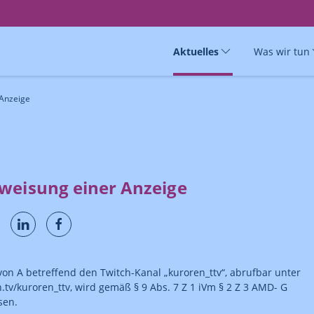
Aktuelles
Was wir tun
 Anzeige
weisung einer Anzeige
von A betreffend den Twitch-Kanal „kuroren_ttv“, abrufbar unter
h.tv/kuroren_ttv, wird gemäß § 9 Abs. 7 Z 1 iVm § 2 Z 3 AMD- G
sen.