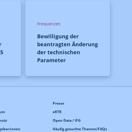
Frequenzen
Bewilligung der
r
beantragten Änderung
25
der technischen
Parameter
Presse
sum
eRTR
hutz
Open Data / IFG
geber:innen
Häufig gesuchte Themen/FAQs