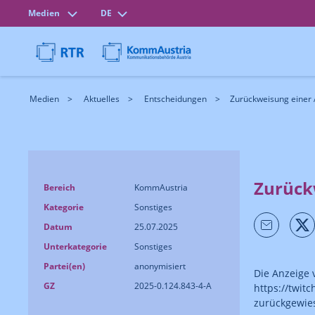
Medien
DE
Medien
Aktuelles
Entscheidungen
Zurückweisung einer
Zurück
Bereich
KommAustria
Kategorie
Sonstiges
Datum
25.07.2025
Unterkategorie
Sonstiges
Partei(en)
anonymisiert
Die Anzeige 
GZ
2025-0.124.843-4-A
https://twitc
zurückgewie