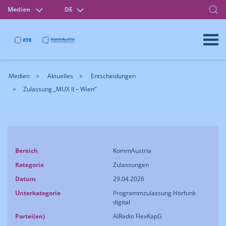
Medien
DE
Medien
Aktuelles
Entscheidungen
Zulassung „MUX II – Wien“
Bereich
KommAustria
Kategorie
Zulassungen
Datum
29.04.2026
Unterkategorie
Programmzulassung Hörfunk
digital
Partei(en)
AIRadio FlexKapG