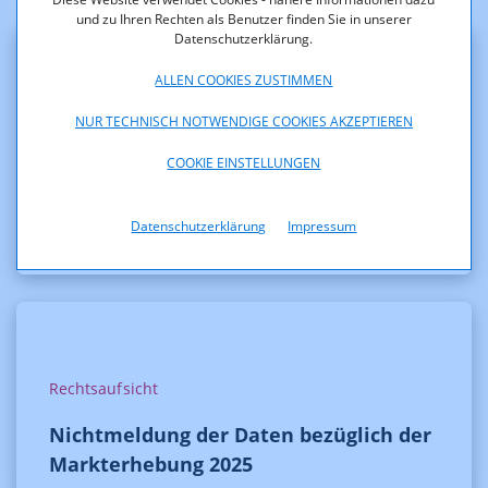
und zu Ihren Rechten als Benutzer finden Sie in unserer
Datenschutzerklärung.
ALLEN COOKIES ZUSTIMMEN
Frequenzen
NUR TECHNISCH NOTWENDIGE COOKIES AKZEPTIEREN
Bewilligung der beantragten Änderung
COOKIE EINSTELLUNGEN
der technischen Parameter
Datenschutzerklärung
Impressum
Rechtsaufsicht
Nichtmeldung der Daten bezüglich der
Markterhebung 2025