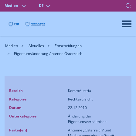
Medien
DE
Medien
Aktuelles
Entscheidungen
Eigentumsänderung Antenne Österreich
Bereich
KommAustria
Kategorie
Rechtsaufsicht
Datum
22.12.2010
Unterkategorie
Änderung der
Eigentumsverhältnisse
Partei(en)
Antenne „Österreich“ und
Medieninnovationen GmbH