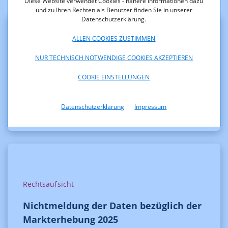
Diese Website verwendet Cookies - nähere Informationen dazu
und zu Ihren Rechten als Benutzer finden Sie in unserer
Datenschutzerklärung.
ALLEN COOKIES ZUSTIMMEN
Frequenzen
NUR TECHNISCH NOTWENDIGE COOKIES AKZEPTIEREN
Bewilligung der beantragten Änderung
COOKIE EINSTELLUNGEN
der technischen Parameter
Datenschutzerklärung
Impressum
Rechtsaufsicht
Nichtmeldung der Daten bezüglich der
Markterhebung 2025