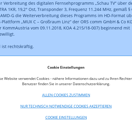
r Verbreitung des digitalen Fernsehprogramms „Schau TV“ über d
STRA 1KR, 19,2° Ost, Transponder 3, Frequenz 11.244 MHz, gemäß § 
3 AMD-G die Weiterverbreitung dieses Programms im HD-Format üb
ex-Plattform „MUX C – Großraum Linz“ der ORS comm GmbH & Co K
r KommAustria vom 09.11.2018, KOA 4.215/18-007) beginnend mit
willigt.
ist rechtskräftig.
as Format des veröffentlichten Bescheides entspricht nicht dem
Cookie Einstellungen
se Website verwendet Cookies - nähere Informationen dazu und zu Ihren Rechten
Benutzer finden Sie in unserer Datenschutzerklärung.
ALLEN COOKIES ZUSTIMMEN
oads
NUR TECHNISCH NOTWENDIGE COOKIES AKZEPTIEREN
415_18-021.pdf
COOKIE EINSTELLUNGEN