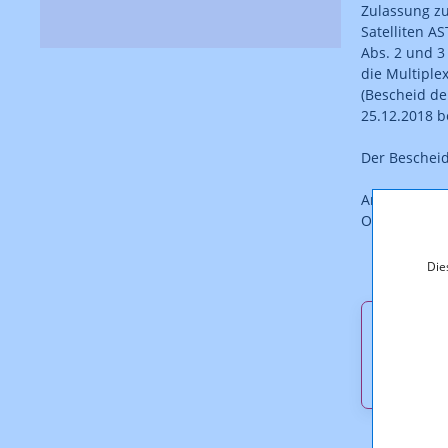
Zulassung zu
Satelliten A
Abs. 2 und 
die Multipl
(Bescheid de
25.12.2018 be
Der Bescheid 
Anmerkung: D
Original.
Die
Downl
KOA 4.