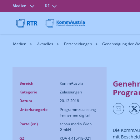
Medien
DE
Medien
Aktuelles
Entscheidungen
Genehmigung der Wei
Genehm
Bereich
KommAustria
Progra
Kategorie
Zulassungen
Datum
20.12.2018
Unterkategorie
Programmzulassung
Fernsehen digital
Partei(en)
schau media Wien
GmbH
Die KommAus
mit Bescheid
GZ
KOA 4.415/18-021