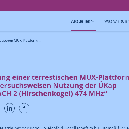
Aktuelles
Was wir tun
stischen MUX-Plattform ...
ung einer terrestischen MUX-Plattfor
versuchsweisen Nutzung der ÜKap
CH 2 (Hirschenkogel) 474 MHz“
ustria hat der Kabel TV Aichfeld Gesellschaft m.b.H. gemäß § 22 A