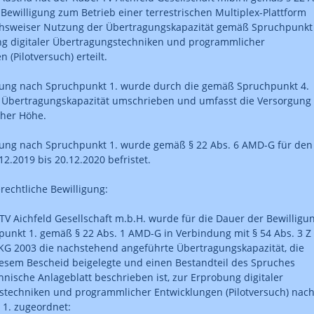
Bewilligung zum Betrieb einer terrestrischen Multiplex-Plattform
chsweiser Nutzung der Übertragungskapazität gemäß Spruchpunkt 
ng digitaler Übertragungstechniken und programmlicher
 (Pilotversuch) erteilt.
sung nach Spruchpunkt 1. wurde durch die gemäß Spruchpunkt 4.
 Übertragungskapazität umschrieben und umfasst die Versorgung
her Höhe.
sung nach Spruchpunkt 1. wurde gemäß § 22 Abs. 6 AMD-G für den
12.2019 bis 20.12.2020 befristet.
rechtliche Bewilligung:
 TV Aichfeld Gesellschaft m.b.H. wurde für die Dauer der Bewilligu
unkt 1. gemäß § 22 Abs. 1 AMD-G in Verbindung mit § 54 Abs. 3 Z
KG 2003 die nachstehend angeführte Übertragungskapazität, die
esem Bescheid beigelegte und einen Bestandteil des Spruches
hnische Anlageblatt beschrieben ist, zur Erprobung digitaler
techniken und programmlicher Entwicklungen (Pilotversuch) nac
1. zugeordnet: