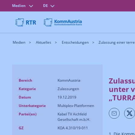
Medien
DE
Medien
Aktuelles
Entscheidungen
Zulassung einer terre
Zulass
Bereich
KommAustria
unter 
Kategorie
Zulassungen
„TURRA
Datum
19.12.2019
Unterkategorie
Multiplex-Plattformen
Partei(en)
Kabel TV Aichfeld
Gesellschaft m.b.H.
GZ
KOA 4.310/19-011
1. Die KommA