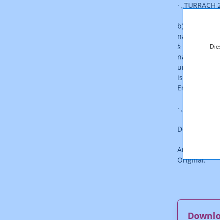
· „TURRACH 2
b) Der Kabel
nach Spruchp
§ 81 Abs. 2 
Die
nachstehend 
und einen Be
ist, zur Erp
Entwicklunge
· „TURRACH 2
Der Bescheid 
Anmerkung: D
Original.
Downl