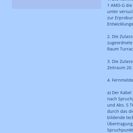
1 AMD-G die 
unter versu
zur Erprobu
Entwicklungen
2. Die Zulas
zugeordnete
Raum Turrac
3. Die Zulas
Zeitraum 20.
4. Fernmelde
a) Der Kabel
nach Spruchp
und Abs. 5 T
durch das di
bildende tec
Übertragungs
Spruchpunkt 