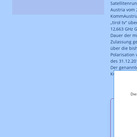
Satellitenr
Austria vom 
KommAustria
„tirol tv“ üb
12,663 GHz GH
Dauer der mi
Zulassung ge
über die bis
Polarisation 
des 31.12.20
Der genannte
KOA 2.120/11
Die
Downl
2.120-
KOA_2.