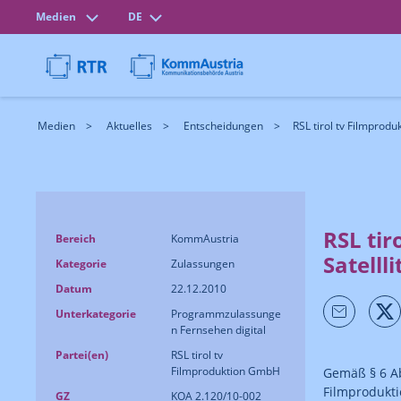
Medien
DE
Medien
Aktuelles
Entscheidungen
RSL tirol tv Filmprod
RSL tir
Bereich
KommAustria
Satelll
Kategorie
Zulassungen
Datum
22.12.2010
Unterkategorie
Programmzulassunge
n Fernsehen digital
Partei(en)
RSL tirol tv
Filmproduktion GmbH
Gemäß § 6 Ab
Filmprodukti
GZ
KOA 2.120/10-002