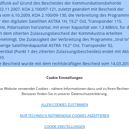
undfunk auf Grund des Bescheides der Kommunikationsbehörde
22.11.2007, KOA 2.100/07-121, zuletzt geändert mit Bescheid der
 vom 6.10.2009, KOA 2.100/09-130, die Verbreitung des Programm
er den digitalen Satelliten ASTRA 1H, 19,2° Ost, Transponder 115,
z, Polarisation horizontal, mit einer Kapazität von 1,3 MBit/s, für d
t dem zitierten Zulassungsbescheid der KommAustria erteilten
nehmigt. Die Zulässigkeit der Verbreitung des Programms „tirol tv
herige Satellitenkapazität ASTRA 19,2° Ost, Transponder 92,
vertikal (Punkt 1 des zitierten Zulassungsbescheides) endet mit Abl
10.
 Bescheid wurde mit dem rechtskräftigen Bescheid vom 14.03.201
-006 berichtigt.
Cookie Einstellungen
se Website verwendet Cookies - nähere Informationen dazu und zu Ihren Rechten
Benutzer finden Sie in unserer Datenschutzerklärung.
oads
ALLEN COOKIES ZUSTIMMEN
10-02_Bescheid___6_AMDG_RSL.pdf
NUR TECHNISCH NOTWENDIGE COOKIES AKZEPTIEREN
120-11-006_-
COOKIE EINSTELLUNGEN