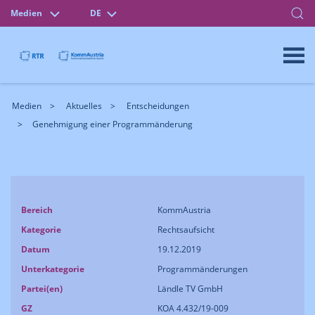
Medien
DE
Medien
Aktuelles
Entscheidungen
Genehmigung einer Programmänderung
Bereich
KommAustria
Kategorie
Rechtsaufsicht
Datum
19.12.2019
Unterkategorie
Programmänderungen
Partei(en)
Ländle TV GmbH
GZ
KOA 4.432/19-009