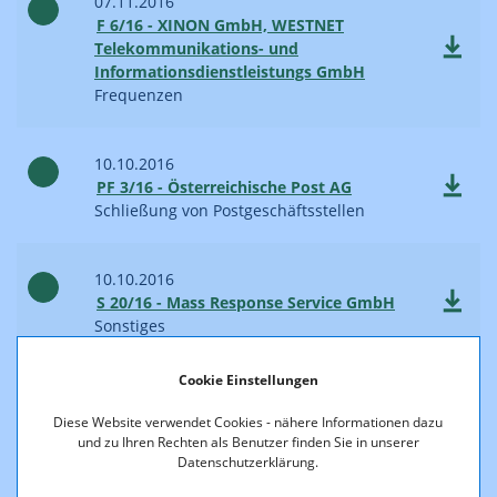
07.11.2016
F 6/16 - XINON GmbH, WESTNET
Telekommunikations- und
Informationsdienstleistungs GmbH
Frequenzen
10.10.2016
PF 3/16 - Österreichische Post AG
Schließung von Postgeschäftsstellen
10.10.2016
S 20/16 - Mass Response Service GmbH
Sonstiges
Cookie Einstellungen
26.09.2016
PS 8/16 - Österreichische Post AG,
Diese Website verwendet Cookies - nähere Informationen dazu
noebote GmbH
und zu Ihren Rechten als Benutzer finden Sie in unserer
Datenschutzerklärung.
Sonstiges