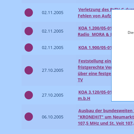
Verletzung des PrTV-G dur
02.11.2005
Fehlen von Aufzeichnunge
KOA 1.200/05-013 - Verein 
02.11.2005
Die
Radio  MORA & Partner G
02.11.2005
KOA 1.900/05-019 - Steie
Feststellung einer Rechtsv
fristgerechte Veröffentlic
27.10.2005
über eine festgestellte Rec
TV
KOA 3.120/05-015 - Salzbur
27.10.2005
m.b.H
Ausbau der bundesweiten 
06.10.2005
"KRONEHIT" um Neumarkt 
107,5 MHz und St. Veit 107