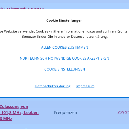
ch Steiermark 1 wegen
Rechtsverletzungen
Zuletzt
n
Cookie Einstellungen
Mehrsprachiges Offenes
Rechtsaufsicht
se Website verwendet Cookies - nähere Informationen dazu und zu Ihren Rechten
mbH
Benutzer finden Sie in unserer Datenschutzerklärung.
rmark 1 TV GmbH & Co KG
Rechtsverletzungen
ALLEN COOKIES ZUSTIMMEN
NUR TECHNISCH NOTWENDIGE COOKIES AKZEPTIEREN
erletzung durch nicht
hung einer Entscheidung
Rechtsverletzungen
Zuletzt
COOKIE EINSTELLUNGEN
htsverletzung - Salzburg
Datenschutzerklärung
Impressum
g TV Fernsehgesellschaft
Rechtsverletzungen
Zulassung von
101,8 MHz, Leoben
Frequenzen
Zuletzt
,6 MHz