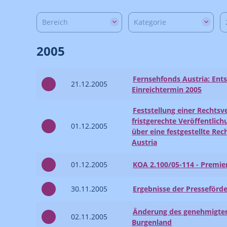
Bereich
Kategorie
2005
Fernsehfonds Austria: Ent
21.12.2005
Einreichtermin 2005
Feststellung einer Rechtsv
fristgerechte Veröffentlic
01.12.2005
über eine festgestellte Rec
Austria
01.12.2005
KOA 2.100/05-114 - Premi
30.11.2005
Ergebnisse der Presseförd
Änderung des genehmigte
02.11.2005
Burgenland