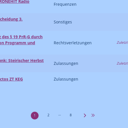
 KRONEHIT Radio
Frequenzen
scheidung 3.
Sonstiges
g des § 19 PrR-G durch
von Programm und
Rechtsverletzungen
Zuletzt
unk: Steirischer Herbst
Zulassungen
Zuletzt
ectos ZT KEG
Zulassungen
...
2
8
1