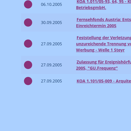
KOA 1.011/05-93, 64, 95 -
06.10.2005
BetriebsgmbH.
Fernsehfonds Austria: Ent
30.09.2005
Einreichtermin 2005
Feststellung der Verletzun
27.09.2005
unzureichende Trennung 
Werbung - Welle 1 Steyr
Zulassung für Ereignishörf
27.09.2005
2005, "GU.Frequenz"
27.09.2005
KOA 1.101/05-009 - Arquit