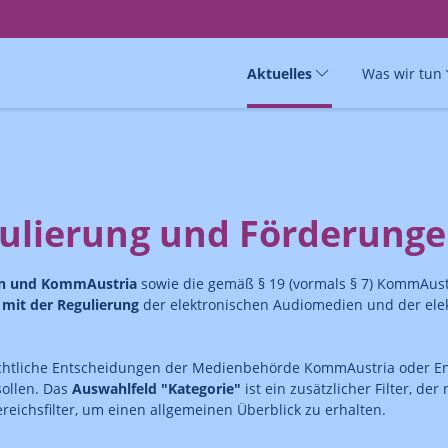
Aktuelles
Was wir tun
ulierung und Förderung
en und KommAustria
sowie die gemäß § 19 (vormals § 7) KommAust
it der Regulierung
der elektronischen Audiomedien und der ele
chtliche Entscheidungen der Medienbehörde KommAustria oder En
sollen. Das
Auswahlfeld "Kategorie"
ist ein zusätzlicher Filter, de
eichsfilter, um einen allgemeinen Überblick zu erhalten.