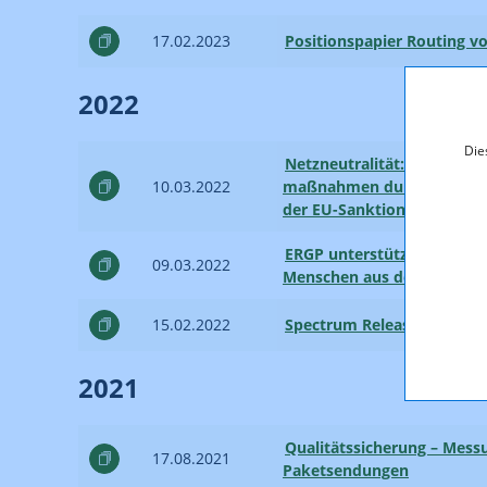
17.02.2023
Positionspapier Routing v
2022
Die
Netzneutralität: Informat
10.03.2022
maßnahmen durch Anbieter
der EU-Sanktions­verordnu
ERGP unterstützt Initiativ
09.03.2022
Menschen aus der Ukraine z
15.02.2022
Spectrum Release Plan 2022
2021
Qualitätssicherung – Messu
17.08.2021
Paketsendungen