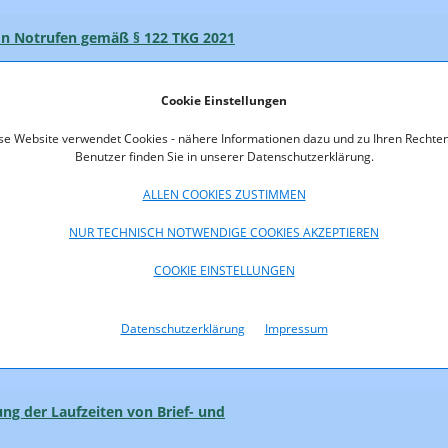
on Notrufen gemäß § 122 TKG 2021
Cookie Einstellungen
se Website verwendet Cookies - nähere Informationen dazu und zu Ihren Rechten
ion über Verkehrs­management­
Benutzer finden Sie in unserer Datenschutzerklärung.
 von Internet­zugangsdiensten nach
ng 2022/350
ALLEN COOKIES ZUSTIMMEN
NUR TECHNISCH NOTWENDIGE COOKIES AKZEPTIEREN
en europäischer Postbetreiber, um
u helfen (09.03.2022)
COOKIE EINSTELLUNGEN
 bis 2026 (15.02.2022)
Datenschutzerklärung
Impressum
ng der Laufzeiten von Brief- und