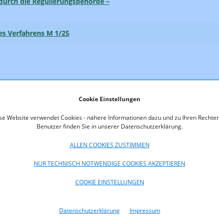
urch die Regulierungsbehörde –
des Verfahrens M 1/25
 2300 MHz und 2600 MHz
Stellungnahmen
Cookie Einstellungen
se Website verwendet Cookies - nähere Informationen dazu und zu Ihren Rechten
Benutzer finden Sie in unserer Datenschutzerklärung.
ALLEN COOKIES ZUSTIMMEN
des Verfahrens F 10/23
NUR TECHNISCH NOTWENDIGE COOKIES AKZEPTIEREN
es Verfahrens F 7/23
COOKIE EINSTELLUNGEN
der Ausschreibungsbedingungen im
ilungen in den Frequenzbereichen 3600
Stellungnahmen
Datenschutzerklärung
Impressum