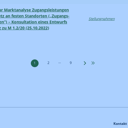
ur Marktanalyse Zugangs­leistungen
etz an festen Standorten („Zugangs­
Stellungnahmen
en“) – Konsultation eines Entwurfs
 zu M 1.2/20 (25.10.2022)
...
2
9
1
Kontakt