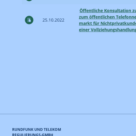
Öffentliche Konsultation z
zum öffentlichen Telefon­n
25.10.2022
markt für Nicht­privat­kund
einer Vollziehungs­handlung
RUNDFUNK UND TELEKOM
REGULIERUNGS-GMBH