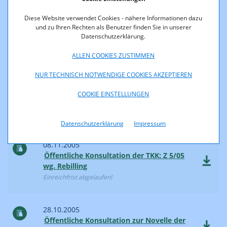
28.11.2005
Diese Website verwendet Cookies - nähere Informationen dazu
Öffentliche Konsultation der RTR-GmbH
und zu Ihren Rechten als Benutzer finden Sie in unserer
zum Budget 2006
Datenschutzerklärung.
Stellungnahmen
ALLEN COOKIES ZUSTIMMEN
NUR TECHNISCH NOTWENDIGE COOKIES AKZEPTIEREN
16.11.2005
Öffentliche Konsultation der TKK: M 1/05
COOKIE EINSTELLUNGEN
Breitbandiger Zugang
Stellungnahmen
Datenschutzerklärung
Impressum
08.11.2005
Öffentliche Konsultation der TKK: Z 5/05
wg. Rebilling
Einreichfrist abgelaufen!
28.10.2005
Öffentliche Konsultation zur Novelle der